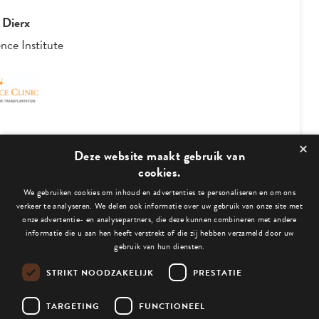
Peter van Neer & Vincent Drabbe
Directie
-
Have a Byte
×
3
/
4
Deze website maakt gebruik van
cookies.
We gebruiken cookies om inhoud en advertenties te personaliseren en om ons
Bekijk ook deze blogs:
verkeer te analyseren. We delen ook informatie over uw gebruik van onze site met
onze advertentie- en analysepartners, die deze kunnen combineren met andere
informatie die u aan hen heeft verstrekt of die zij hebben verzameld door uw
gebruik van hun diensten.
STRIKT NOODZAKELIJK
PRESTATIE
Niets gevonden.
TARGETING
FUNCTIONEEL