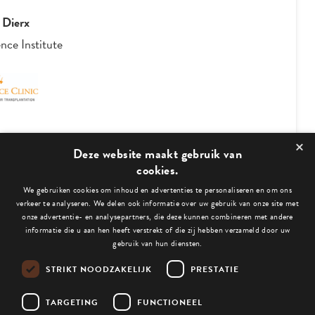
 Dierx
nce Institute
×
3
/
4
Deze website maakt gebruik van
cookies.
We gebruiken cookies om inhoud en advertenties te personaliseren en om ons
Bekijk ook deze blogs:
verkeer te analyseren. We delen ook informatie over uw gebruik van onze site met
onze advertentie- en analysepartners, die deze kunnen combineren met andere
informatie die u aan hen heeft verstrekt of die zij hebben verzameld door uw
gebruik van hun diensten.
STRIKT NOODZAKELIJK
PRESTATIE
Niets gevonden.
TARGETING
FUNCTIONEEL