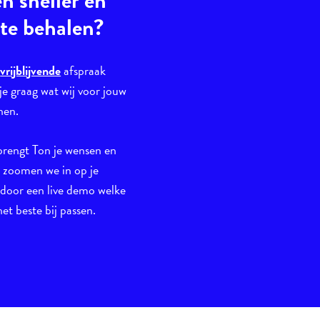
en sneller en
 te behalen?
n
vrijblijvende
afspraak
je graag wat wij voor jouw
nen.
brengt Ton je wensen en
n zoomen we in op je
 door een live demo welke
et beste bij passen.