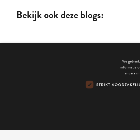
Bekijk ook deze blogs:
We gebruike
informatie o
andere in
STRIKT NOODZAKELI
Contact
Pla
Hoefboomgaard 20
6227 ER Maastricht
Vra
+31 (0)6 22 00 38 10
hallo@tognology.com