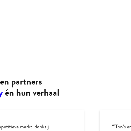
en partners
y
én hun verhaal
etitieve markt, dankzij
“’Ton’s e