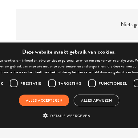
Niets g
Deze website maakt gebruik van cookies.
n cookies om inhoud en advertenties te personaliseren en om ons verkeer te analyseren. 
ver uw gebruik van onze site met onze advertentie- en analysepartners, die deze kunnen c
formatie die u aan hen heeft verstrekt of die zij hebben verzameld door uw gebruik van hun
JK
PRESTATIE
TARGETING
FUNCTIONEEL
n direct een afspraak
ALLES ACCEPTEREN
ALLES AFWIJZEN
ag direct jouw tooling aan
DETAILS WEERGEVEN