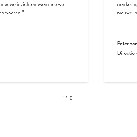
e nieuwe inzichten waarmee we
marketing
oorvoeren.”
nieuwe in
Peter va
Directie
1
/