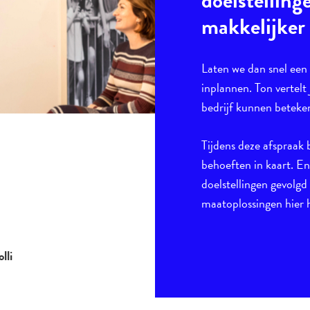
doelstelling
makkelijker
Laten we dan snel ee
inplannen. Ton vertelt 
bedrijf kunnen beteke
Tijdens deze afspraak 
behoeften in kaart. E
doelstellingen gevolgd
maatoplossingen hier h
lli