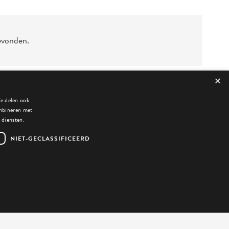
evonden.
×
We delen ook
ombineren met
 diensten.
NIET-GECLASSIFICEERD
Privacyverklaring
Algemene voorwaarden
Cookiebeleid