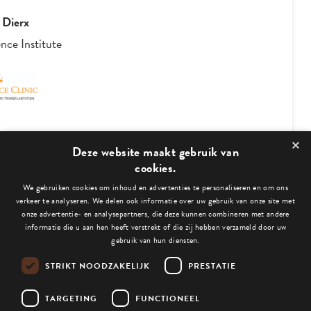
 Dierx
nce Institute
×
2
/
4
Deze website maakt gebruik van
cookies.
We gebruiken cookies om inhoud en advertenties te personaliseren en om ons
Bekijk ook deze blogs:
verkeer te analyseren. We delen ook informatie over uw gebruik van onze site met
onze advertentie- en analysepartners, die deze kunnen combineren met andere
informatie die u aan hen heeft verstrekt of die zij hebben verzameld door uw
gebruik van hun diensten.
STRIKT NOODZAKELIJK
PRESTATIE
Niets gevonden.
TARGETING
FUNCTIONEEL