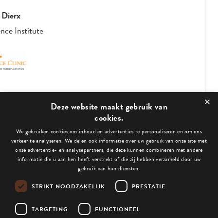
 Dierx
nce Institute
×
3
/
4
Deze website maakt gebruik van
cookies.
We gebruiken cookies om inhoud en advertenties te personaliseren en om ons
Bekijk ook deze blogs:
verkeer te analyseren. We delen ook informatie over uw gebruik van onze site met
onze advertentie- en analysepartners, die deze kunnen combineren met andere
informatie die u aan hen heeft verstrekt of die zij hebben verzameld door uw
gebruik van hun diensten.
STRIKT NOODZAKELIJK
PRESTATIE
Niets gevonden.
TARGETING
FUNCTIONEEL