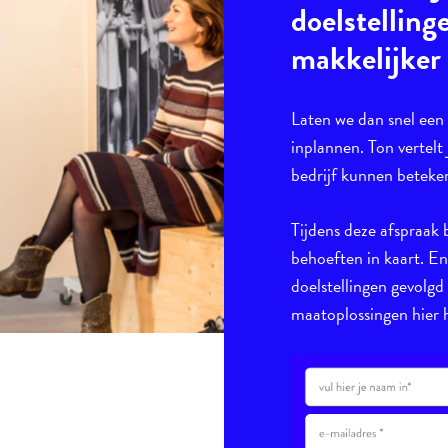
doelstelling
makkelijker
Laten we dan snel ee
inplannen. Ton vertelt 
bedrijf kunnen beteke
Tijdens deze afspraak 
behoeften in kaart. E
doelstellingen gevolgd
maatoplossingen hier h