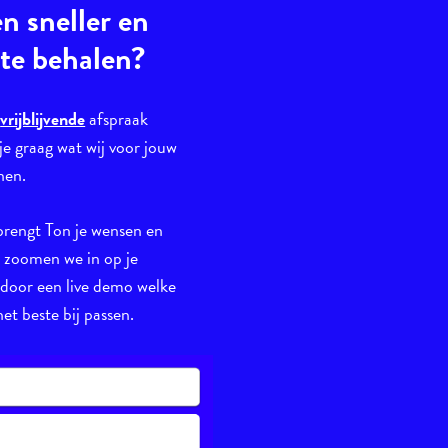
en sneller en
 te behalen?
n
vrijblijvende
afspraak
je graag wat wij voor jouw
nen.
brengt Ton je wensen en
n zoomen we in op je
 door een live demo welke
et beste bij passen.