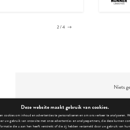
3
/
4
Niets g
Deze website maakt gebruik van cookies.
n cookies om inhoud en advertenties te personaliseren en om ons verkeer te analyseren. 
ver uw gebruik van onze site met onze advertentie- en analysepartners, die deze kunnen c
formatie die u aan hen heeft verstrekt of die zij hebben verzameld door uw gebruik van hun