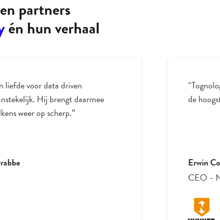
en partners
y
én hun verhaal
n liefde voor data driven
“Tognolo
nstekelijk. Hij brengt daarmee
de hoogst
elkens weer op scherp.”
Drabbe
Erwin Co
CEO
-