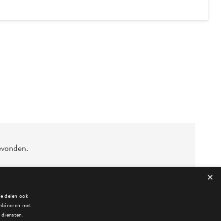
evonden.
×
We delen ook
ombineren met
 diensten.