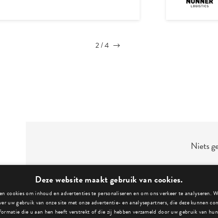
3
/
4
Niets g
Deze website maakt gebruik van cookies.
n cookies om inhoud en advertenties te personaliseren en om ons verkeer te analyseren. 
ver uw gebruik van onze site met onze advertentie- en analysepartners, die deze kunnen c
formatie die u aan hen heeft verstrekt of die zij hebben verzameld door uw gebruik van hun