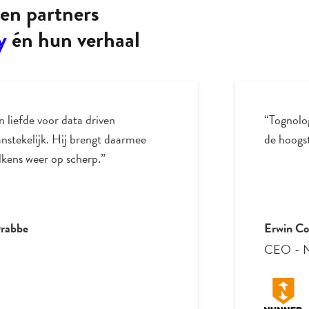
en partners
y
én hun verhaal
n liefde voor data driven
“Tognolo
nstekelijk. Hij brengt daarmee
de hoogst
elkens weer op scherp.”
Drabbe
Erwin Co
CEO
-