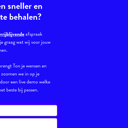
en sneller en
 te behalen?
n
vrijblijvende
afspraak
je graag wat wij voor jouw
nen.
brengt Ton je wensen en
n zoomen we in op je
 door een live demo welke
et beste bij passen.