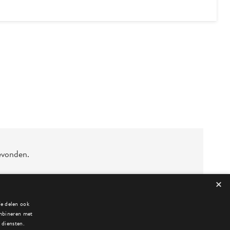
evonden.
×
We delen ook
ombineren met
 diensten.