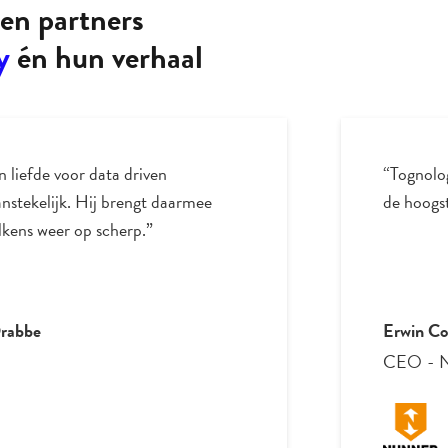
en partners
y
én hun verhaal
cs brengt NUNNER Logistics naar
Samenwerk
 beste vindbaarheid!!”
inhoudeli
coachen.
Roel Cui
Optimiza