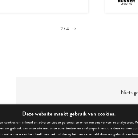
3
/
4
Niets g
Deze website maakt gebruik van cookies.
n cookies om inhoud en advertenties te personaliseren en om ons verkeer te analyseren. 
ver uw gebruik van onze site met onze advertentie- en analysepartners, die deze kunnen c
formatie die u aan hen heeft verstrekt of die zij hebben verzameld door uw gebruik van hun