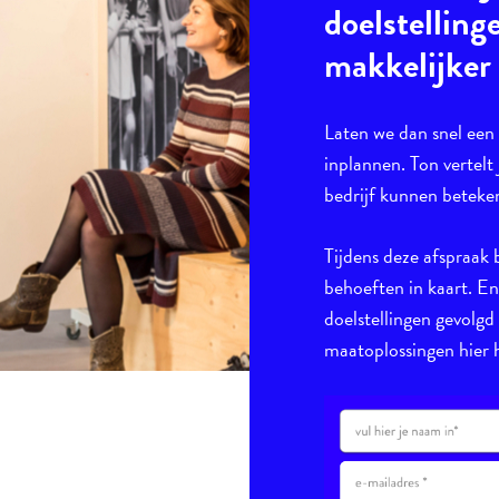
doelstelling
makkelijker
Laten we dan snel ee
inplannen. Ton vertelt 
bedrijf kunnen beteke
Tijdens deze afspraak 
behoeften in kaart. E
doelstellingen gevolgd
maatoplossingen hier h