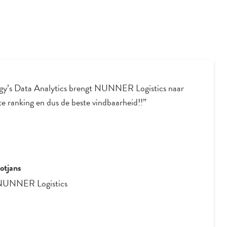
en met Ton is altijd prettig, hij heeft veel
jke kennis en kan je op een organische manier
 Super fijn om hem als partner te hebben!
jpers
tion Developer
-
Morres & Company