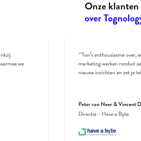
Onze klanten 
over Tognolog
riven
“Tognology’s Data Analyti
ngt daarmee
de hoogste ranking en dus de
p.”
Erwin Cootjans
CEO
-
NUNNER Logistics