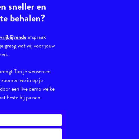
en sneller en
 te behalen?
n
vrijblijvende
afspraak
je graag wat wij voor jouw
nen.
brengt Ton je wensen en
n zoomen we in op je
 door een live demo welke
et beste bij passen.