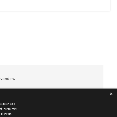
evonden.
×
We delen ook
ombineren met
 diensten.