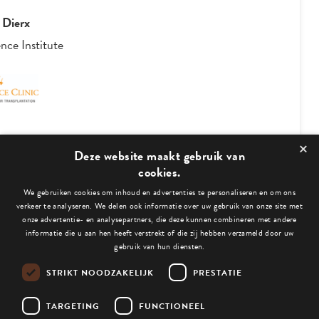
 Dierx
nce Institute
×
2
/
4
Deze website maakt gebruik van
cookies.
We gebruiken cookies om inhoud en advertenties te personaliseren en om ons
Bekijk ook deze blogs:
verkeer te analyseren. We delen ook informatie over uw gebruik van onze site met
onze advertentie- en analysepartners, die deze kunnen combineren met andere
informatie die u aan hen heeft verstrekt of die zij hebben verzameld door uw
gebruik van hun diensten.
STRIKT NOODZAKELIJK
PRESTATIE
Niets gevonden.
TARGETING
FUNCTIONEEL