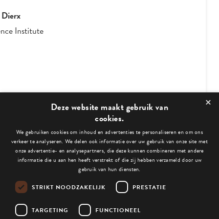
n Neer & Vincent Drabbe
-
Have a Byte
×
3
/
4
Deze website maakt gebruik van
cookies.
We gebruiken cookies om inhoud en advertenties te personaliseren en om ons
Bekijk ook deze blogs:
verkeer te analyseren. We delen ook informatie over uw gebruik van onze site met
onze advertentie- en analysepartners, die deze kunnen combineren met andere
informatie die u aan hen heeft verstrekt of die zij hebben verzameld door uw
gebruik van hun diensten.
STRIKT NOODZAKELIJK
PRESTATIE
Niets gevonden.
TARGETING
FUNCTIONEEL