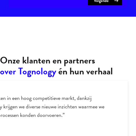
Onze klanten en partners
over Tognology
én hun verhaal
nthousiasme over, en liefde voor data driven
g werken ronduit aanstekelijk. Hij brengt daarmee
zichten en zet je telkens weer op scherp.”