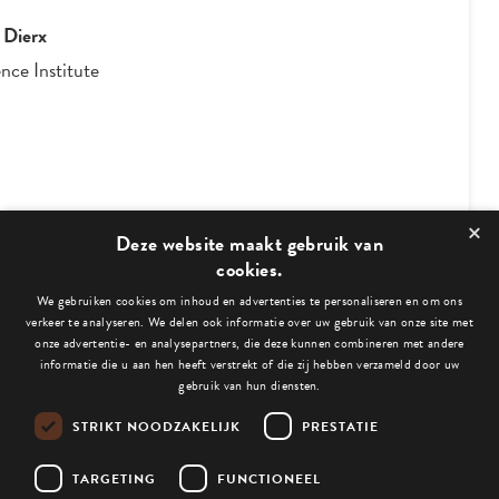
 Dierx
nce Institute
×
2
/
4
Deze website maakt gebruik van
cookies.
We gebruiken cookies om inhoud en advertenties te personaliseren en om ons
Bekijk ook deze blogs:
verkeer te analyseren. We delen ook informatie over uw gebruik van onze site met
onze advertentie- en analysepartners, die deze kunnen combineren met andere
informatie die u aan hen heeft verstrekt of die zij hebben verzameld door uw
gebruik van hun diensten.
STRIKT NOODZAKELIJK
PRESTATIE
Niets gevonden.
TARGETING
FUNCTIONEEL