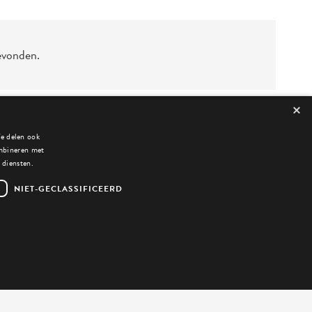
evonden.
×
We delen ook
ombineren met
 diensten.
NIET-GECLASSIFICEERD
Privacyverklaring
Algemene voorwaarden
Cookiebeleid