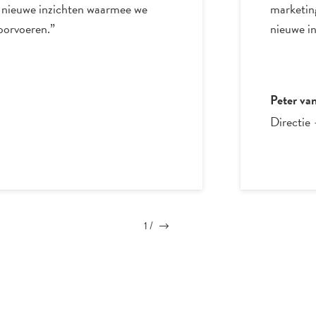
e nieuwe inzichten waarmee we
marketing
oorvoeren.”
nieuwe in
Peter va
Directie
1
/