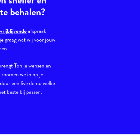
en sneller en
 te behalen?
n
vrijblijvende
afspraak
je graag wat wij voor jouw
nen.
brengt Ton je wensen en
n zoomen we in op je
 door een live demo welke
et beste bij passen.