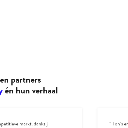
en partners
y
én hun verhaal
etitieve markt, dankzij
“’Ton’s e