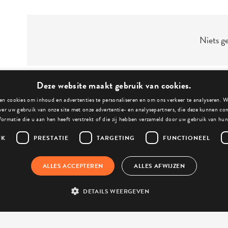
Niets g
Deze website maakt gebruik van cookies.
n cookies om inhoud en advertenties te personaliseren en om ons verkeer te analyseren. 
ver uw gebruik van onze site met onze advertentie- en analysepartners, die deze kunnen c
formatie die u aan hen heeft verstrekt of die zij hebben verzameld door uw gebruik van hun
JK
PRESTATIE
TARGETING
FUNCTIONEEL
n direct een afspraak
ALLES ACCEPTEREN
ALLES AFWIJZEN
ag direct jouw tooling aan
DETAILS WEERGEVEN