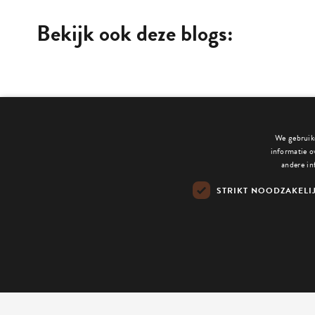
Bekijk ook deze blogs:
We gebruike
informatie o
andere in
STRIKT NOODZAKELI
Contact
Pla
Hoefboomgaard 20
6227 ER Maastricht
Vra
+31 (0)6 22 00 38 10
hallo@tognology.com