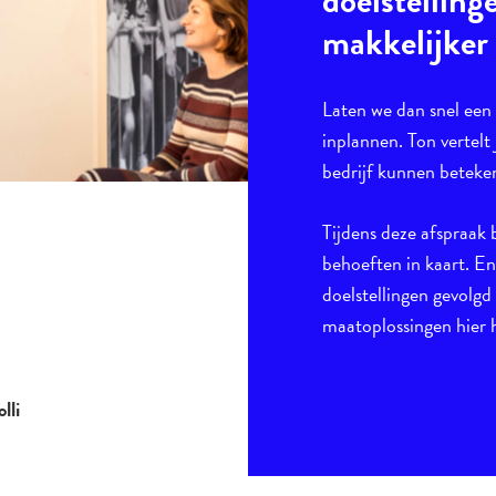
doelstelling
makkelijker
Laten we dan snel ee
inplannen. Ton vertelt 
bedrijf kunnen beteke
Tijdens deze afspraak 
behoeften in kaart. E
doelstellingen gevolgd
maatoplossingen hier h
lli