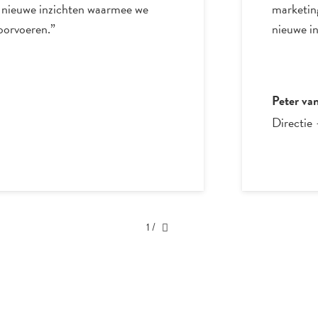
e nieuwe inzichten waarmee we
marketing
oorvoeren.”
nieuwe in
Peter va
Directie
1
/