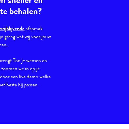
en sneller en
 te behalen?
n
vrijblijvende
afspraak
je graag wat wij voor jouw
nen.
brengt Ton je wensen en
n zoomen we in op je
 door een live demo welke
et beste bij passen.