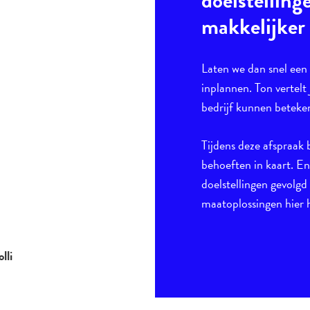
doelstelling
makkelijker
Laten we dan snel ee
inplannen. Ton vertelt 
bedrijf kunnen beteke
Tijdens deze afspraak 
behoeften in kaart. E
doelstellingen gevolgd
maatoplossingen hier h
lli