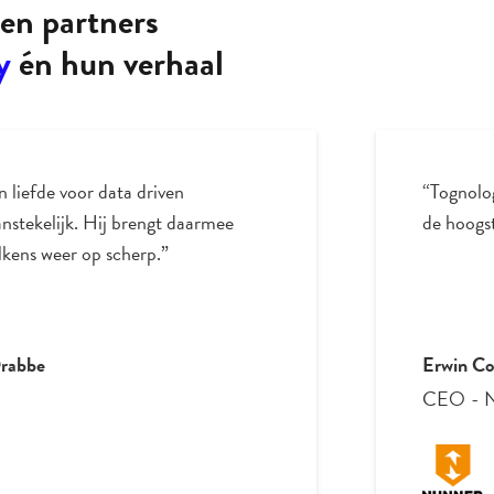
en partners
y
én hun verhaal
n liefde voor data driven
“Tognolo
nstekelijk. Hij brengt daarmee
de hoogst
elkens weer op scherp.”
Drabbe
Erwin Co
CEO
-