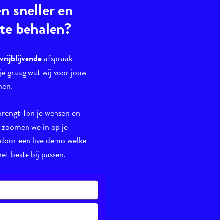
en sneller en
 te behalen?
n
vrijblijvende
afspraak
je graag wat wij voor jouw
nen.
brengt Ton je wensen en
n zoomen we in op je
 door een live demo welke
et beste bij passen.