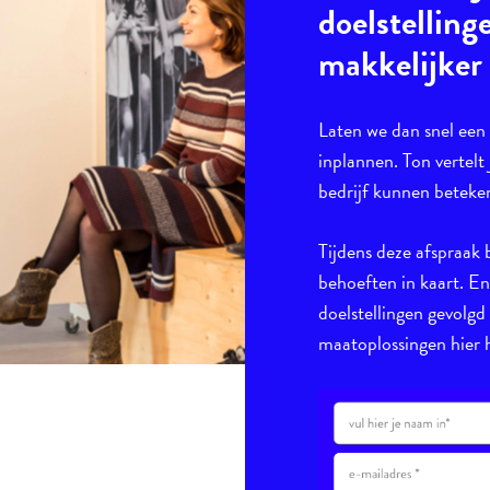
doelstelling
makkelijker
Laten we dan snel ee
inplannen. Ton vertelt 
bedrijf kunnen beteke
Tijdens deze afspraak 
behoeften in kaart. E
doelstellingen gevolgd
maatoplossingen hier h