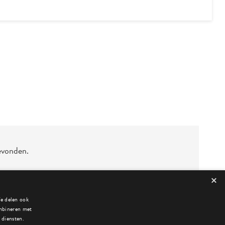
evonden.
×
We delen ook
ombineren met
 diensten.