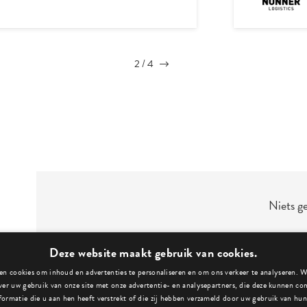
3
/
4
Niets g
Deze website maakt gebruik van cookies.
n cookies om inhoud en advertenties te personaliseren en om ons verkeer te analyseren. 
ver uw gebruik van onze site met onze advertentie- en analysepartners, die deze kunnen c
formatie die u aan hen heeft verstrekt of die zij hebben verzameld door uw gebruik van hun