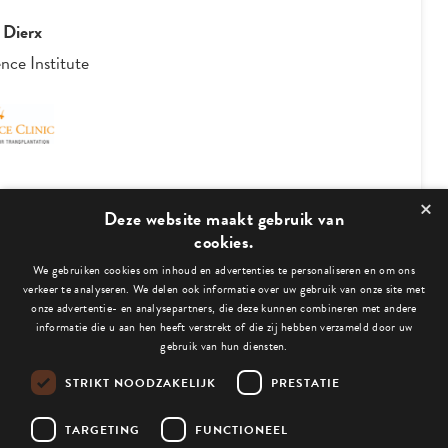
 Dierx
nce Institute
×
2
/
4
Deze website maakt gebruik van
cookies.
We gebruiken cookies om inhoud en advertenties te personaliseren en om ons
Bekijk ook deze blogs:
verkeer te analyseren. We delen ook informatie over uw gebruik van onze site met
onze advertentie- en analysepartners, die deze kunnen combineren met andere
informatie die u aan hen heeft verstrekt of die zij hebben verzameld door uw
gebruik van hun diensten.
STRIKT NOODZAKELIJK
PRESTATIE
Niets gevonden.
TARGETING
FUNCTIONEEL