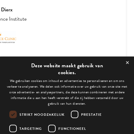
 Dierx
nce Institute
×
3
/
4
Deze website maakt gebruik van
cookies.
We gebruiken cookies om inhoud en advertenties te personaliseren en om ons
Bekijk ook deze blogs:
verkeer te analyseren. We delen ook informatie over uw gebruik van onze site met
onze advertentie- en analysepartners, die deze kunnen combineren met andere
informatie die u aan hen heeft verstrekt of die zij hebben verzameld door uw
gebruik van hun diensten.
STRIKT NOODZAKELIJK
PRESTATIE
Niets gevonden.
TARGETING
FUNCTIONEEL