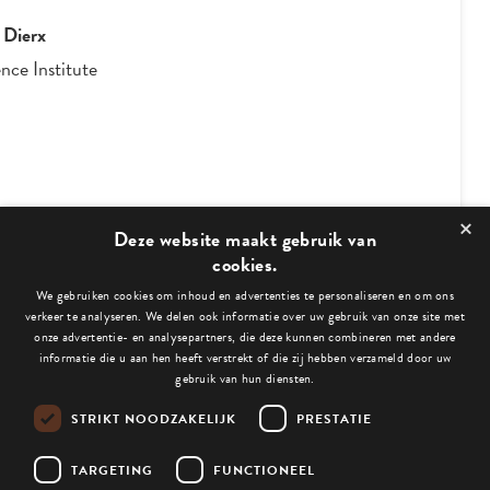
 Dierx
nce Institute
×
3
/
4
Deze website maakt gebruik van
cookies.
We gebruiken cookies om inhoud en advertenties te personaliseren en om ons
Bekijk ook deze blogs:
verkeer te analyseren. We delen ook informatie over uw gebruik van onze site met
onze advertentie- en analysepartners, die deze kunnen combineren met andere
informatie die u aan hen heeft verstrekt of die zij hebben verzameld door uw
gebruik van hun diensten.
STRIKT NOODZAKELIJK
PRESTATIE
Niets gevonden.
TARGETING
FUNCTIONEEL