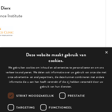
 Dierx
nce Institute
×
3
/
4
Deze website maakt gebruik van
cookies.
We gebruiken cookies om inhoud en advertenties te personaliseren en om ons
Bekijk ook deze blogs:
verkeer te analyseren. We delen ook informatie over uw gebruik van onze site met
onze advertentie- en analysepartners, die deze kunnen combineren met andere
informatie die u aan hen heeft verstrekt of die zij hebben verzameld door uw
gebruik van hun diensten.
STRIKT NOODZAKELIJK
PRESTATIE
Niets gevonden.
TARGETING
FUNCTIONEEL