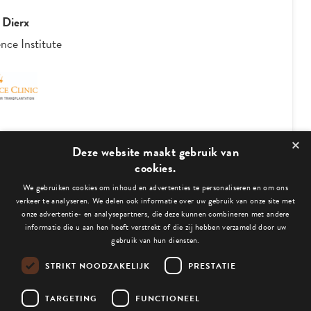
Peter van Neer & Vincent Drabbe
Directie
-
Have a Byte
×
3
/
4
Deze website maakt gebruik van
cookies.
We gebruiken cookies om inhoud en advertenties te personaliseren en om ons
Bekijk ook deze blogs:
verkeer te analyseren. We delen ook informatie over uw gebruik van onze site met
onze advertentie- en analysepartners, die deze kunnen combineren met andere
informatie die u aan hen heeft verstrekt of die zij hebben verzameld door uw
gebruik van hun diensten.
STRIKT NOODZAKELIJK
PRESTATIE
Niets gevonden.
TARGETING
FUNCTIONEEL