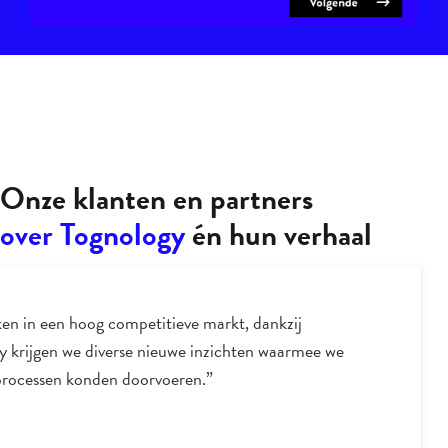
Onze klanten en partners
over Tognology
én hun verhaal
nthousiasme over, en liefde voor data driven
g werken ronduit aanstekelijk. Hij brengt daarmee
zichten en zet je telkens weer op scherp.”