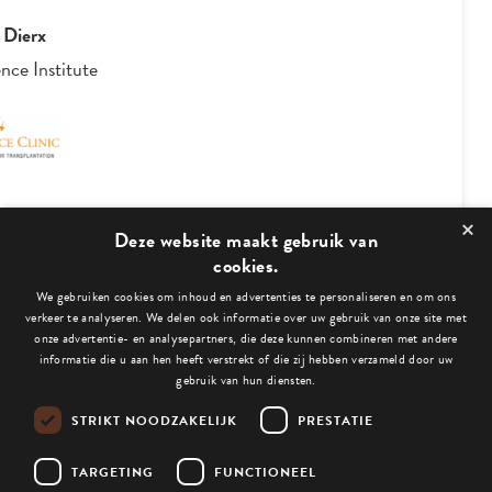
n Neer & Vincent Drabbe
-
Have a Byte
×
3
/
4
Deze website maakt gebruik van
cookies.
We gebruiken cookies om inhoud en advertenties te personaliseren en om ons
Bekijk ook deze blogs:
verkeer te analyseren. We delen ook informatie over uw gebruik van onze site met
onze advertentie- en analysepartners, die deze kunnen combineren met andere
informatie die u aan hen heeft verstrekt of die zij hebben verzameld door uw
gebruik van hun diensten.
STRIKT NOODZAKELIJK
PRESTATIE
Niets gevonden.
TARGETING
FUNCTIONEEL