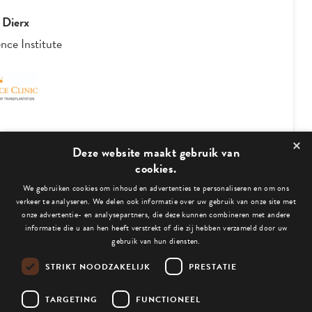
 Dierx
nce Institute
×
3
/
4
Deze website maakt gebruik van
cookies.
We gebruiken cookies om inhoud en advertenties te personaliseren en om ons
Bekijk ook deze blogs:
verkeer te analyseren. We delen ook informatie over uw gebruik van onze site met
onze advertentie- en analysepartners, die deze kunnen combineren met andere
informatie die u aan hen heeft verstrekt of die zij hebben verzameld door uw
gebruik van hun diensten.
STRIKT NOODZAKELIJK
PRESTATIE
Niets gevonden.
TARGETING
FUNCTIONEEL