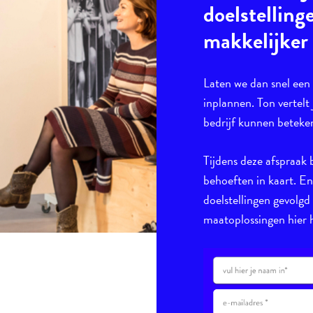
doelstelling
makkelijker
Laten we dan snel ee
inplannen. Ton vertelt 
bedrijf kunnen beteke
Tijdens deze afspraak 
behoeften in kaart. E
doelstellingen gevolgd
maatoplossingen hier h