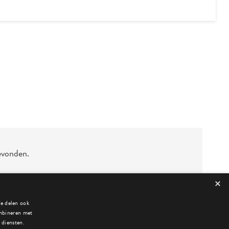
evonden.
×
We delen ook
ombineren met
 diensten.