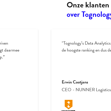
Onze klanten 
over Tognolog
ogistics naar
Samenwerken met Ton is altijd
!!”
inhoudelijke kennis en kan j
coachen. Super fijn om hem 
Roel Cuijpers
Optimization Developer
-
M