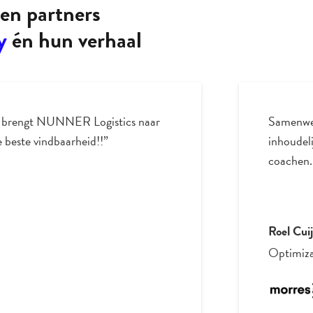
en partners
y
én hun verhaal
 prettig, hij heeft veel
“We werk
e op een organische manier
Tognolog
als partner te hebben!
verbeter
Fabienne
orres & Company
Hair Scie