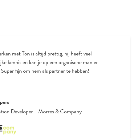
en in een hoog competitieve markt, dankzij
y krijgen we diverse nieuwe inzichten waarmee we
processen konden doorvoeren.”
 Dierx
nce Institute