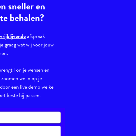
en sneller en
 te behalen?
n
vrijblijvende
afspraak
je graag wat wij voor jouw
nen.
brengt Ton je wensen en
n zoomen we in op je
 door een live demo welke
et beste bij passen.