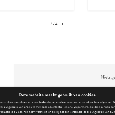
4
/
4
Niets g
Deze website maakt gebruik van cookies.
n cookies om inhoud en advertenties te personaliseren en om ons verkeer te analyseren. 
ver uw gebruik van onze site met onze advertentie- en analysepartners, die deze kunnen c
formatie die u aan hen heeft verstrekt of die zij hebben verzameld door uw gebruik van hun